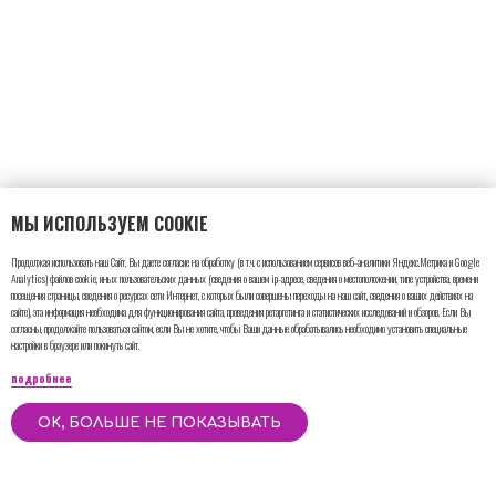
МЫ ИСПОЛЬЗУЕМ COOKIE
Продолжая использовать наш Сайт, Вы даете согласие на обработку (в т.ч. с использованием сервисов веб-аналитики Яндекс.Метрика и Google
Analytics) файлов cookie, иных пользовательских данных (сведения о вашем ip-адресе, сведения о местоположении, типе устройства, времени
посещения страницы, сведения о ресурсах сети Интернет, с которых были совершены переходы на наш сайт, сведения о ваших действиях на
сайте), эта информация необходима для функционирования сайта, проведения ретаргетинга и статистических исследований и обзоров. Если Вы
согласны, продолжайте пользоваться сайтом, если Вы не хотите, чтобы Ваши данные обрабатывались необходимо установить специальные
настройки в браузере или покинуть сайт.
подробнее
OK, БОЛЬШЕ НЕ ПОКАЗЫВАТЬ