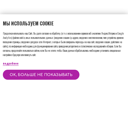
МЫ ИСПОЛЬЗУЕМ COOKIE
Продолжая использовать наш Сайт, Вы даете согласие на обработку (в т.ч. с использованием сервисов веб-аналитики Яндекс.Метрика и Google
Analytics) файлов cookie, иных пользовательских данных (сведения о вашем ip-адресе, сведения о местоположении, типе устройства, времени
посещения страницы, сведения о ресурсах сети Интернет, с которых были совершены переходы на наш сайт, сведения о ваших действиях на
сайте), эта информация необходима для функционирования сайта, проведения ретаргетинга и статистических исследований и обзоров. Если Вы
согласны, продолжайте пользоваться сайтом, если Вы не хотите, чтобы Ваши данные обрабатывались необходимо установить специальные
настройки в браузере или покинуть сайт.
подробнее
OK, БОЛЬШЕ НЕ ПОКАЗЫВАТЬ